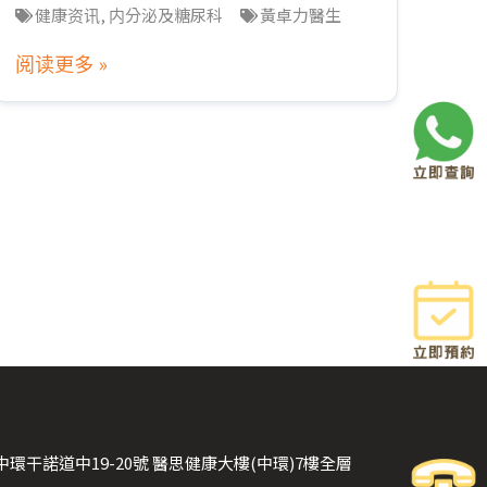
健康资讯
,
内分泌及糖尿科
黃卓力醫生
阅读更多 »
中環干諾道中19-20號 醫思健康大樓(中環)7樓全層