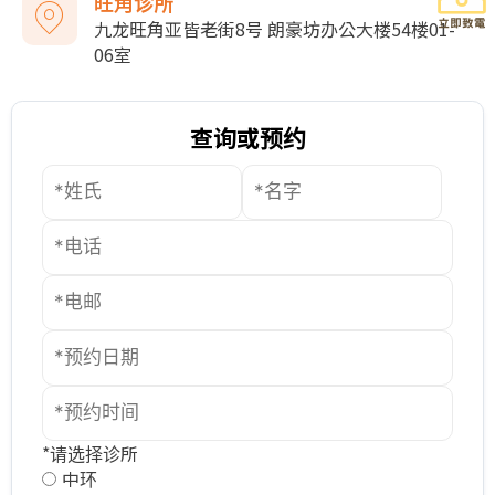
旺角诊所
九龙旺角亚皆老街8号 朗豪坊办公大楼54楼01-
06室
查询或预约
*请选择诊所
中环