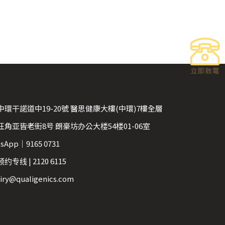
中環干諾道中19-20號 醫思健康大樓(中環)7樓全層
旺角亚皆老街8号 朗豪坊办公大楼54楼01-06室
sApp｜9165 0731
约专线 | 2120 6115
iry@qualigenics.com