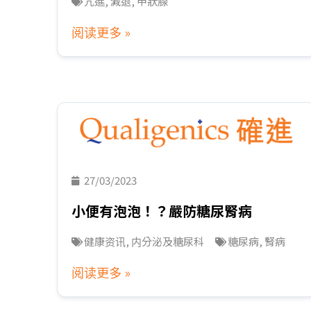
亢進
,
減退
,
甲狀腺
阅读更多 »
27/03/2023
小便有泡泡！？嚴防糖尿腎病
健康资讯
,
内分泌及糖尿科
糖尿病
,
腎病
阅读更多 »