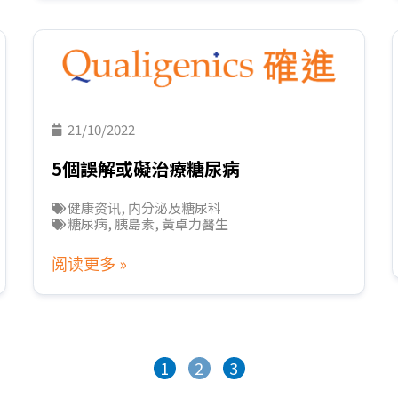
21/10/2022
5個誤解或礙治療糖尿病
健康资讯
,
内分泌及糖尿科
糖尿病
,
胰島素
,
黃卓力醫生
阅读更多 »
1
2
3