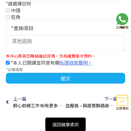
*請選擇診所
中環
旺角
*查詢項目
本中心將與您聯絡確認詳情，方為確實是次預約。
*本人已閱讀並同意有關
私隱政策聲明。
*必需填寫
提交
上一篇
下一篇
醉心前線工作 昐有更多空間為病人診症 黃卓力醫生：珍惜與每一位病人的相遇和相處
血壓高 – 與皮質醇過高有關?
返回健康資訊