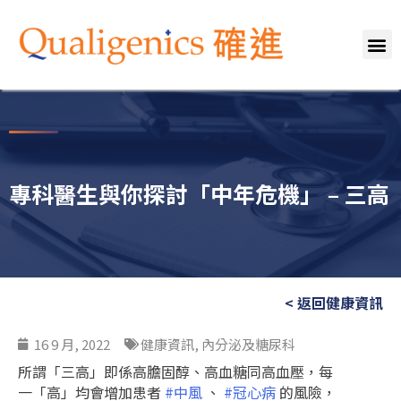
關於我們
專業團隊
服務範疇
健康資訊
媒體報導
聯絡我們
專科醫生與你探討「中年危機」 – 三高
< 返回健康資訊
16 9 月, 2022
健康資訊
,
內分泌及糖尿科
所謂「三高」即係高膽固醇、高血糖同高血壓，每
一「高」均會增加患者
#中風
、
#冠心病
的風險，