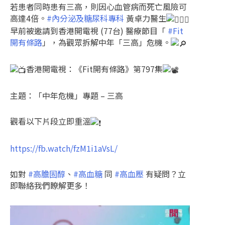
若患者同時患有三高，則因心血管病而死亡風險可
高達4倍。
#內分泌及糖尿科專科
黃卓力醫生
早前被邀請到香港開電視 (77台) 醫療節目「
#Fit
開有條路
」，為觀眾拆解中年「三高」危機。
香港開電視：《Fit開有條路》第797集
主題：「中年危機」專題 – 三高
觀看以下片段立即重溫
https://fb.watch/fzM1i1aVsL/
如對
#高膽固醇
、
#高血糖
同
#高血壓
有疑問？立
即聯絡我們瞭解更多！