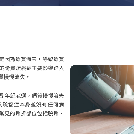
是因為骨質流失，導致骨質
致的骨質疏鬆症主要影響踏入
質慢慢流失。
著 年紀老邁，鈣質慢慢流失
質疏鬆症本身並沒有任何病
常見的骨折部位包括股骨、