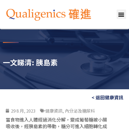
關於我們
專業團隊
服務範疇
健康資訊
媒體報導
聯絡我們
一文睇清: 胰島素
< 返回健康資訊
29 8 月, 2023
健康資訊
,
內分泌及糖尿科
當食物進入人體經過消化分解，變成葡萄糖被小腸
吸收後，經胰島素的帶動，糖分可進入細胞轉化成