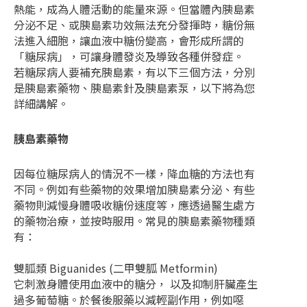
熱能，成為人體活動的能量來源。但當體內胰島素
分泌不足、或胰島素功效無法充分發揮時，糖份無
法進入細胞，讓血液中糖份變高，會形成所謂的
「糖尿病」，可讓身體發炎及導致各種併發症。
若糖尿病人要補充胰島素，有以下三個方法，分別
是胰島素藥物、胰島素針及胰島素泵，以下將為您
詳細講解。
胰島素藥物
因每位糖尿病人的情況不一樣，降血糖的方法也有
不同。例如有些藥物的效果增加胰島素分泌、有些
藥物則減慢身體吸收糖份速度等，應透過醫生處方
的藥物治療，並按時服用。常見的胰島素藥物種類
有：
雙胍類 Biguanides (二甲雙胍 Metformin)
它刺激身體使用血液中的糖分， 以及抑制肝臟產生
過多葡萄糖。於餐後服藥以減輕副作用，例如噁