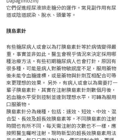
Dapagliflozin)
它們促進經尿液排走糖分的運作。常見副作用有尿
道或陰道感染、脫水、頭暈等。
胰島素針
有些糖尿病人或會以為打胰島素針等於病情變得嚴
重，事實並非如此。醫生會視乎情況來決定採用哪
種治療方法。有些初期糖尿病人也會打針，原因有
很多種，可能是病人對藥物敏感度不足，服用藥物
後未能令血糖達標，或是藥物與針劑互相配合可帶
來更理想的效果。 另外，有病人或會以為需要打一
輩子胰島素針，其實在注射胰島素針劑數個月後，
若血糖水平受到控制並達到理想水平，可轉為服用
口服藥物。
胰島素針分為幾種，包括：速效、短效、中效、混
合型、長效及超長效胰島素等。不同胰島素的注射
時間也有所不同，每天需注射的次數也不一樣，應
按照醫生囑咐注射。現時新型的超長效胰島素用法
最方便，每日只需注射1次，便可控制血糖，更穩