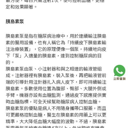
定和效果顯著。
胰島素泵
胰島素泵是指在糖尿病治療中，用於連續輸注胰島
素的醫用設備，也有人稱它為「持續皮下胰島素輸
注治療裝置」，它的原理便像一個泵，持續地向皮
下「泵」入適量的胰島素，達到控制糖尿病的目
的。
胰島素泵由泵、小注射器和與之相連的輸液管組
成。注射器裡有胰島素，裝入泵後，再把輸液管前
端的引導針用注針器扎入病人皮下，即可持續輸注
胰島素。多數使用位置為腹部、臀部、大腿外側或
手臂。機器亦設有血糖監測，通過皮下感應提供實
時血糖指標，可全天候幫助糖尿病人控制血糖。
胰島素泵的優點是病人不用隨身攜帶口服藥，而且
可更嚴格控制血糖，醫生在胰島素的用藥上可以更
精準，大大降低血糖大幅度的波動。不過，胰島素
泵需要每天檢查血糖達4次以上，外出時也有機會