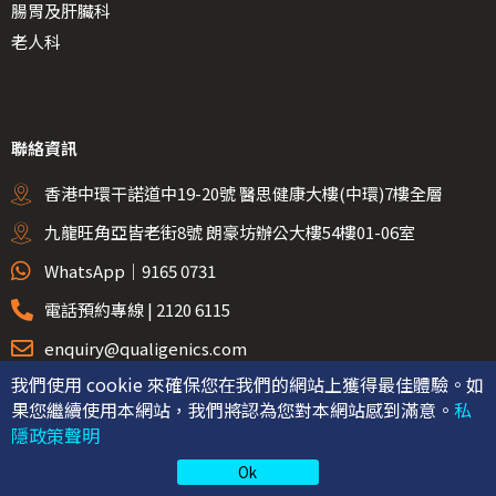
腸胃及肝臟科
老人科
聯絡資訊
香港中環干諾道中19-20號 醫思健康大樓(中環)7樓全層
九龍旺角亞皆老街8號 朗豪坊辦公大樓54樓01-06室
WhatsApp｜9165 0731
電話預約專線 | 2120 6115
enquiry@qualigenics.com
我們使用 cookie 來確保您在我們的網站上獲得最佳體驗。如
果您繼續使用本網站，我們將認為您對本網站感到滿意。
私
隱政策聲明
©2026 確進醫療 Qualigenics Medical
隱私聲明
Ok