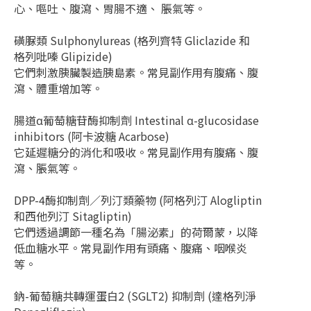
心、嘔吐、腹瀉、胃腸不適、 脹氣等。
磺脲類 Sulphonylureas (格列齊特 Gliclazide 和
格列吡嗪 Glipizide)
它們刺激胰臟製造胰島素。常見副作用有腹痛、腹
瀉、體重增加等。
腸道α葡萄糖苷酶抑制劑 Intestinal α-glucosidase
inhibitors (阿卡波糖 Acarbose)
它延遲糖分的消化和吸收。常見副作用有腹痛、腹
瀉、脹氣等。
DPP-4酶抑制劑／列汀類藥物 (阿格列汀 Alogliptin
和西他列汀 Sitagliptin)
它們透過調節一種名為「腸泌素」的荷爾蒙，以降
低血糖水平。常見副作用有頭痛、腹痛、咽喉炎
等。
鈉-葡萄糖共轉運蛋白2 (SGLT2) 抑制劑 (達格列淨