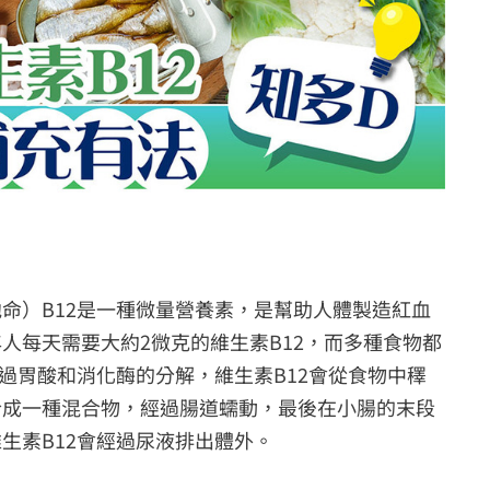
命）B12是一種微量營養素，是幫助人體製造紅血
人每天需要大約2微克的維生素B12，而多種食物都
過胃酸和消化酶的分解，維生素B12會從食物中䆁
合成一種混合物，經過腸道蠕動，最後在小腸的末段
生素B12會經過尿液排出體外。