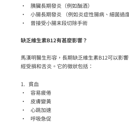
• 胰臟長期發炎（例如酗酒）
• 小腸長期發炎 （例如炎症性腸病、細菌過
• 曾接受小腸末段切除手術
缺乏維生素B12有甚麼影響？
馬漢明醫生形容，長期缺乏維生素B12可以影
經受損和舌炎。它的徵狀包括：
1. 貧血
• 容易疲倦
• 皮膚變黃
• 心跳加速
• 呼吸急促