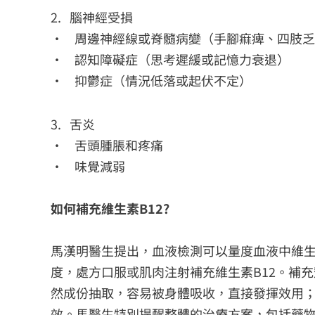
2. 腦神經受損
• 周邊神經線或脊髓病變（手腳痲痺、四肢
• 認知障礙症（思考遲緩或記憶力衰退）
• 抑鬱症（情況低落或起伏不定）
3. 舌炎
• 舌頭腫脹和疼痛
• 味覺減弱
如何補充維生素B12?
馬漢明醫生提出，血液檢測可以量度血液中維生
度，處方口服或肌肉注射補充維生素B12。補
然成份抽取，容易被身體吸收，直接發揮效用
效。馬醫生特別提醒整體的治療方案，包括藥