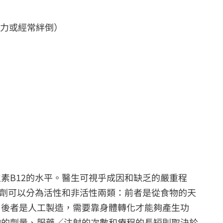
乏力或經常絆倒）
素B12的水平。醫生可視乎成因和缺乏的嚴重程
充劑可以分為活性和非活性兩類：前者是從食物的天
；後者是人工製造，需要靠身體轉化才能夠產生功
物的劑量、服藥／注射的次數和療程的長短則取決於