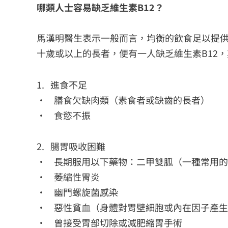
哪類人士容易缺乏維生素B12？
馬漢明醫生表示一般而言，均衡的飲食足以提供
十歲或以上的長者，便有一人缺乏維生素B12
1. 進食不足
• 膳食欠缺肉類（素食者或缺齒的長者）
• 食慾不振
2. 腸胃吸收困難
• 長期服用以下藥物：二甲雙胍（一種常用
• 萎縮性胃炎
• 幽門螺旋菌感染
• 惡性貧血（身體對胃壁細胞或內在因子產
• 曾接受胃部切除或減肥縮胃手術