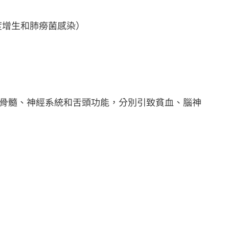
度增生和肺癆菌感染）
響骨髓、神經系統和舌頭功能，分別引致貧血、腦神