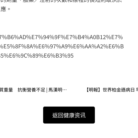
反應。
2977/%E7%B6%AD%E7%94%9F%E7%B4%A0B12%E7%
0%E5%8F%8A%E6%97%A9%E6%AA%A2%E6%B
85%E6%9C%89%E6%B3%95
【TOPick】有「營」長者 從「身」定義 飲食宜重質重量 抗衡營養不足 | 馬漢明醫生 | 08-03-2024
【明報】世界柏金遜病日 早診斷 
返回健康资讯