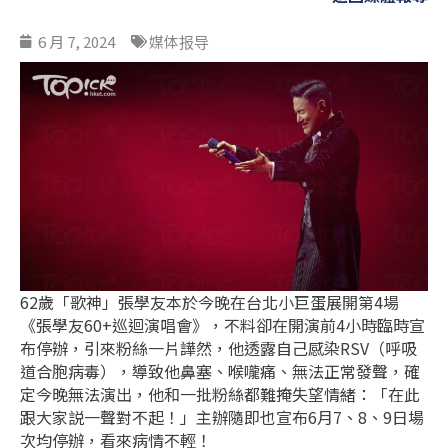
6 月 7, 2024
媒体报导
62歲「歌神」張學友本於今晚在台北小巨蛋展開第4場
《張學友60+巡迴演唱會》，不料卻在開演前4小時臨時宣
布停辦，引來粉絲一片譁然，他透露自己感染RSV（呼吸
道合胞病毒），導致他鼻塞、喉嚨痛、無法正常發聲，確
定今晚無法演出，他和一批粉絲都難掩失望情緒：「在此
跟大家説一聲對不起！」主辦隨即也宣布6月7、8、9日場
次均停辦，看來病情不輕！