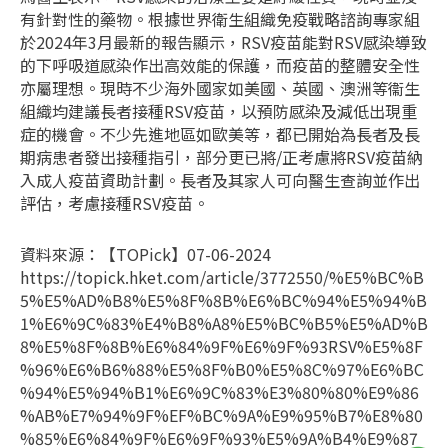
有針對性的藥物。根據世界衛生組織免疫戰略諮詢專家組
於2024年3月最新的報告顯示，RSV疫苗能對RSV感染導致
的下呼吸道感染作出高效能的保護，而疫苗的整體安全性
亦屬理想。現時不少海外國家如美國、英國、澳洲等衞生
組織均建議長者接種RSV疫苗，以預防感染及減低出現重
症的機會。不少先進地區如歐美等，都已開始為長者及長
期病患者發出接種指引，部分更已將/正考慮將RSV疫苗納
入成人疫苗資助計劃。長者及其家人可向醫生查詢並作出
評估，考慮接種RSV疫苗。
資料來源：【TOPick】07-06-2024
https://topick.hket.com/article/3772550/%E5%BC%B
5%E5%AD%B8%E5%8F%8B%E6%BC%94%E5%94%B
1%E6%9C%83%E4%B8%A8%E5%BC%B5%E5%AD%B
8%E5%8F%8B%E6%84%9F%E6%9F%93RSV%E5%8F
%96%E6%B6%88%E5%8F%B0%E5%8C%97%E6%BC
%94%E5%94%B1%E6%9C%83%E3%80%80%E9%86
%AB%E7%94%9F%EF%BC%9A%E9%95%B7%E8%80
%85%E6%84%9F%E6%9F%93%E5%9A%B4%E9%87