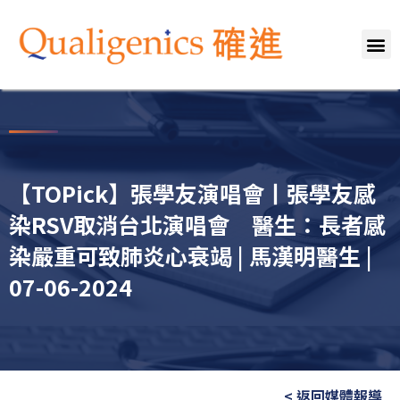
关於我们
专业团队
服务范畴
健康资讯
媒体报导
联络我们
【TOPick】張學友演唱會丨張學友感
染RSV取消台北演唱會 醫生：長者感
染嚴重可致肺炎心衰竭 | 馬漢明醫生 |
07-06-2024
< 返回媒體報導