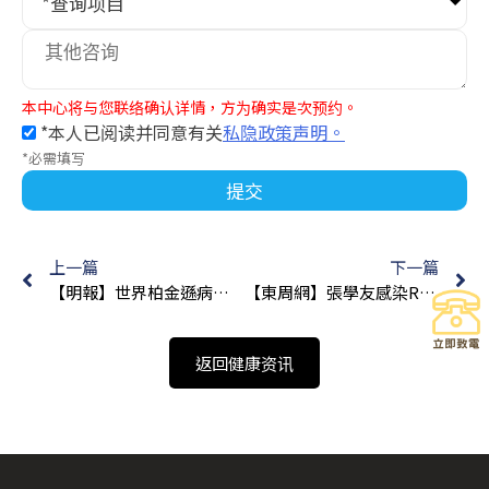
*查询项目
本中心将与您联络确认详情，方为确实是次预约。
*本人已阅读并同意有关
私隐政策声明。
*必需填写
提交
上一篇
下一篇
【明報】世界柏金遜病日 早診斷 早治療 | 老人科專科 | 馬漢明醫生 | 11-04-2024
【東周網】張學友感染RSV病毒急停騷 60+屬高危群組 宜接種疫苗高效保護 | 馬漢明醫生 | 08-06-2024
返回健康资讯