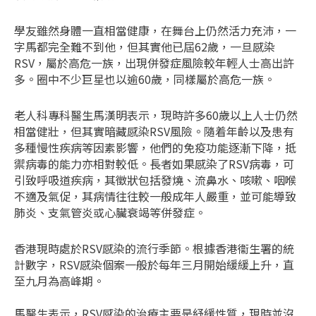
學友雖然身體一直相當健康，在舞台上仍然活力充沛，一
字馬都完全難不到他，但其實他已屆62歲，一旦感染
RSV，屬於高危一族，出現併發症風險較年輕人士高出許
多。圈中不少巨星也以逾60歲，同樣屬於高危一族。
老人科專科醫生馬漢明表示，現時許多60歲以上人士仍然
相當健壯，但其實暗藏感染RSV風險。隨着年齡以及患有
多種慢性疾病等因素影響，他們的免疫功能逐漸下降，抵
禦病毒的能力亦相對較低。長者如果感染了RSV病毒，可
引致呼吸道疾病，其徵狀包括發燒、流鼻水、咳嗽、咽喉
不適及氣促，其病情往往較一般成年人嚴重，並可能導致
肺炎、支氣管炎或心臟衰竭等併發症。
香港現時處於RSV感染的流行季節。根據香港衞生署的統
計數字，RSV感染個案一般於每年三月開始緩緩上升，直
至九月為高峰期。
馬醫生表示，RSV感染的治療主要是紓緩性質，現時並沒